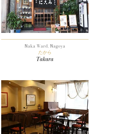
Naka Ward, Nagoya
たから
Takara