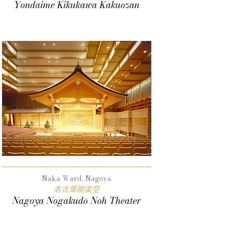
Yondaime Kikukawa Kakuozan
Naka Ward, Nagoya
名古屋能楽堂
Nagoya Nogakudō Noh Theater