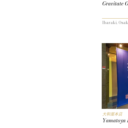
Gravitate 
Ibaraki, Osa
大和屋本店
Yamatoya 