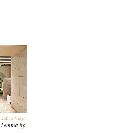
DEL style
i Temma by