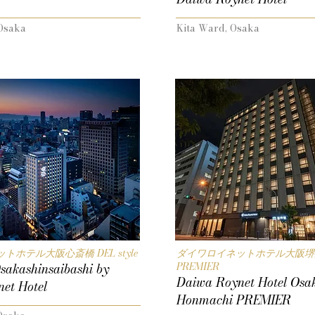
Osaka
Kita Ward, Osaka
ホテル大阪心斎橋 DEL style
ダイワロイネットホテル大阪堺
PREMIER
sakashinsaibashi by
Daiwa Roynet Hotel Osak
et Hotel
Honmachi PREMIER