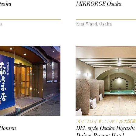
Osaka
MIRRORGE Osaka
ka
Kita Ward, Osaka
ダイワロイネットホテル大阪東天満 
Honten
DEL style Osaka Higash
Daiwa Roynet Hotel