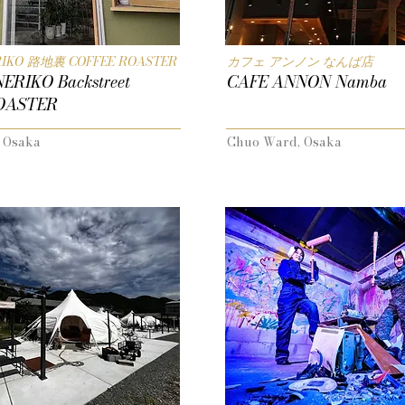
IKO 路地裏 COFFEE ROASTER
カフェ アンノン なんば店
RIKO Backstreet
CAFE ANNON Namba
OASTER
 Osaka
Chuo Ward, Osaka