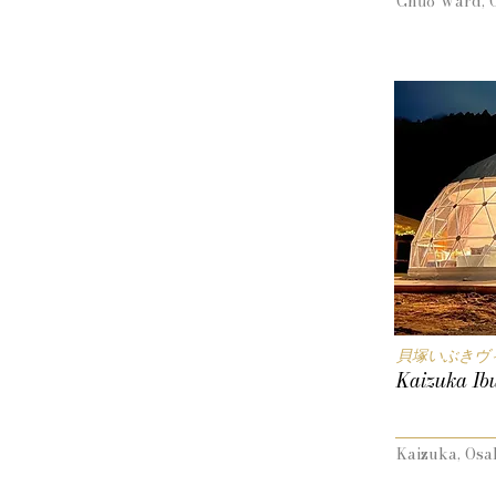
Chūō Ward, 
貝塚いぶきヴ
Kaizuka Ibu
Kaizuka, Osa