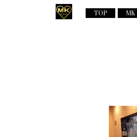
TOP
MK