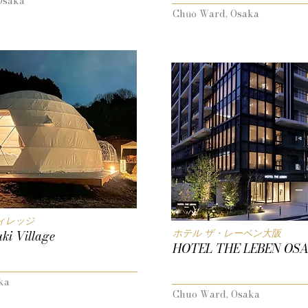
Osaka
Chūō Ward, Osaka
ィレッジ
ホテル ザ・レーベン大阪
ki Village
HOTEL THE LEBEN OS
ka
Chuo Ward, Osaka