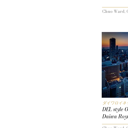
Chuo Ward, 
ダイワロイネット
DEL style O
Daiwa Royn