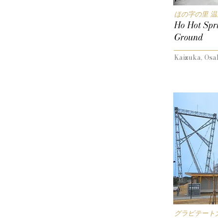
ほの字の里 
Ho Hot Spr
Ground
Kaizuka, Osa
グラビテート